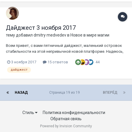
Сет М...
Дайджест 3 ноября 2017
тему добавил
dmitry medvedev
в
Новое в мире магии
Всем привет, с вами пятничный дайджест, маленький островок
стабильности на этой непривычной новой платформе. Надеюсь,
что переезд пройдет без жертв и у всех получится здесь
44
3 ноября 2017
15 ответов
освоиться. Статей на этот раз будет мало, потому что уже
сегодня, то ли в шесть, то ли в семь часов вечера по
дайджест
московскому време...
НАЗАД
Страница 19 из 19
ВПЕРЁД
Стиль
Политика конфиденциальности
Обратная связь
Powered by Invision Community