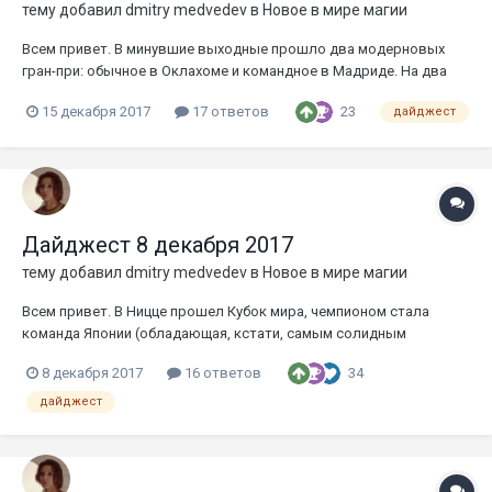
тему добавил
dmitry medvedev
в
Новое в мире магии
Всем привет. В минувшие выходные прошло два модерновых
гран-при: обычное в Оклахоме и командное в Мадриде. На два
финала — четыре титан-шифта, более подробный обзор
23
15 декабря 2017
17 ответов
дайджест
метагейма можно посмотреть здесь. Онлайн-птку выиграл
красно-синий брич. Сперлинг о состоянии модерна, который, на
его вкус, сейча...
Дайджест 8 декабря 2017
тему добавил
dmitry medvedev
в
Новое в мире магии
Всем привет. В Ницце прошел Кубок мира, чемпионом стала
команда Японии (обладающая, кстати, самым солидным
рейтингом из всех участников), которая в финале обыграла
34
8 декабря 2017
16 ответов
сборную Польши. Интересно, что обе команды решили играть
моноредом и 4ц-энергией, но по-разному поделили между ними
дайджест
абрейды и чандр. Все...