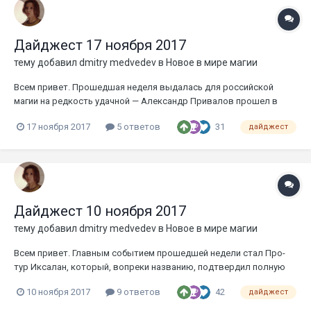
Дайджест 17 ноября 2017
тему добавил
dmitry medvedev
в
Новое в мире магии
Всем привет. Прошедшая неделя выдалась для российской
магии на редкость удачной — Александр Привалов прошел в
топ8 ГП Варшава, а Алексей Петрыкин по набранным за год
31
17 ноября 2017
5 ответов
дайджест
очкам квалифицировался на финальный турнир MOCS 2017, куда
в марте полетит из Барнаула вместе с Дмитрием Бутаковым.
Помимо прочего, Са...
Дайджест 10 ноября 2017
тему добавил
dmitry medvedev
в
Новое в мире магии
Всем привет. Главным событием прошедшей недели стал Про-
тур Иксалан, который, вопреки названию, подтвердил полную
беспомощность новых карт перед старыми. 48% игроков пришли
42
10 ноября 2017
9 ответов
дайджест
колодами на Attune with Aether и Rogue Refiner, еще 28% —
колодами на Bomat Courier и Hazoret the Fervent. Чемпионом стал