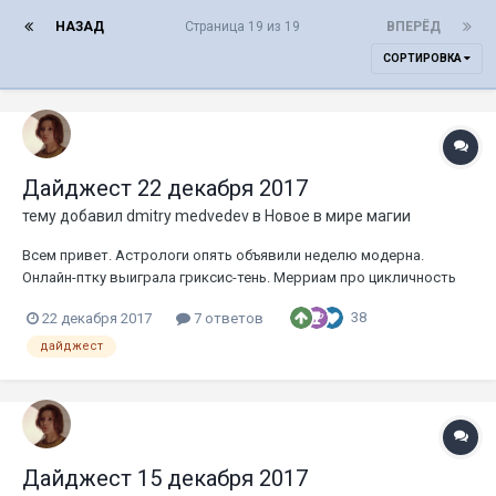
НАЗАД
Страница 19 из 19
ВПЕРЁД
СОРТИРОВКА
Дайджест 22 декабря 2017
тему добавил
dmitry medvedev
в
Новое в мире магии
Всем привет. Астрологи опять объявили неделю модерна.
Онлайн-птку выиграла гриксис-тень. Мерриам про цикличность
модернового метагейма (премиум). Если вкратце, то он
38
22 декабря 2017
7 ответов
рекомендует научиться играть тремя колодами, одна из них
всегда окажется хорошим выбором на турнир. Первая — ур-
дайджест
шторм. Вторая —...
Дайджест 15 декабря 2017