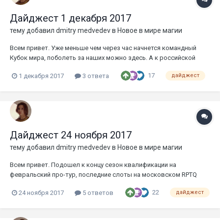
Дайджест 1 декабря 2017
тему добавил
dmitry medvedev
в
Новое в мире магии
Всем привет. Уже меньше чем через час начнется командный
Кубок мира, поболеть за наших можно здесь. А к российской
делегации на ПТ Бильбао внезапно добавился восьмой человек
17
1 декабря 2017
3 ответа
дайджест
— Александр Игошин @barbarossant получил слот на последнем
RPTQ в онлайне. Александр играл эльфами, деклисты с турнира
можно п...
Дайджест 24 ноября 2017
тему добавил
dmitry medvedev
в
Новое в мире магии
Всем привет. Подошел к концу сезон квалификации на
февральский про-тур, последние слоты на московском RPTQ
забрали Артур Топеха и Алексей Шашов. Деклисты с турнира
22
24 ноября 2017
5 ответов
дайджест
можно посмотреть здесь. Таким образом, в Бильбао из России
должны поехать семь человек — у меня нет точной статистики,
но вроде бы это р...