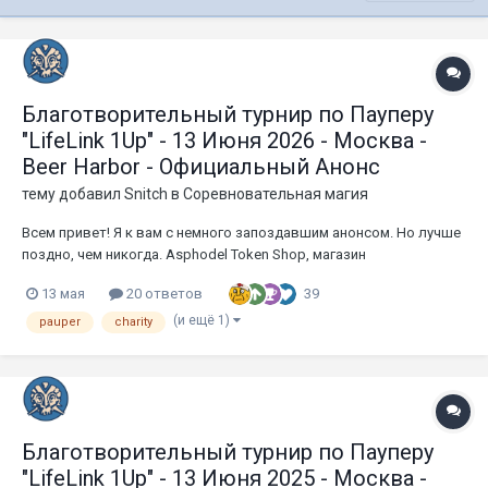
Благотворительный турнир по Пауперу
"LifeLink 1Up" - 13 Июня 2026 - Москва -
Beer Harbor - Официальный Анонс
тему добавил
Snitch
в
Соревновательная магия
Всем привет! Я к вам с немного запоздавшим анонсом. Но лучше
поздно, чем никогда. Asphodel Token Shop, магазин
AngryBottleGnome.ru, магазин MagicSpark.shop, магазин
39
13 мая
20 ответов
Mtgrussia.com, телеграм-канал “Карты из Америки и Европы”,
телеграм-канал о стонксах “Сосноброд и пищащая ватрушка”,
(и ещё 1)
pauper
charity
телеграм...
Благотворительный турнир по Пауперу
"LifeLink 1Up" - 13 Июня 2025 - Москва -