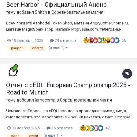
Beer Harbor - Официальный Анонс
тему добавил
Snitch
в
Соревновательная магия
Всем привет!! Asphodel Token Shop, магазин AngryBottleGnome.ru,
магазин MagicSpark.shop, магазин Mtgrussia.com, телеграмм-
канал “Карты из Америки и Европы”, а также телеграмм-канал
66
13 февраля 2025
79 ответов
“Сосноброд и пищащая ватрушка” предлагают вам
поучаствовать во втором благотворительном турнире по
(и ещё 1)
pauper
charity
пауперу LifeLin...
Отчет с cEDH European Championship 2025 -
Road to Munich
тему добавил
lamocomp
в
Соревновательная магия
Чемпионат Европы по cEDH прошел в прошедшие выходные, я
смог посетить это мероприятие и решил накатать отчет. Это уже
второй год проведения, первый был в 2024 в Лиссабоне, в этом
47
30 ноября 2025
16 ответов
году это был Мюнхен. Расскажу как все прошло. Поехали!
Поездка Колода Площадка и организация...
(и ещё 1)
cedh
event