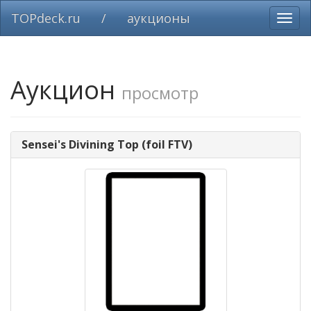
TOPdeck.ru
/
аукционы
Вклю
нави
Аукцион
просмотр
Sensei's Divining Top (foil FTV)