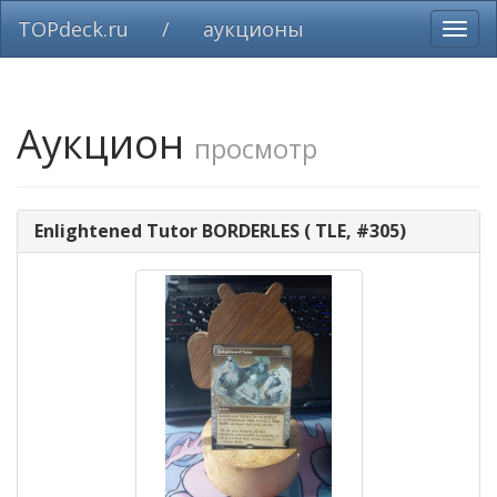
TOPdeck.ru
/
аукционы
Вклю
нави
Аукцион
просмотр
Enlightened Tutor BORDERLES ( TLE, #305)