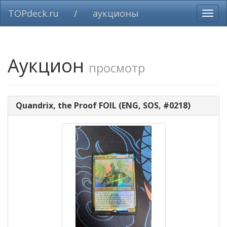
TOPdeck.ru
/
аукционы
Вклю
нави
Аукцион
просмотр
Quandrix, the Proof FOIL (ENG, SOS, #0218)