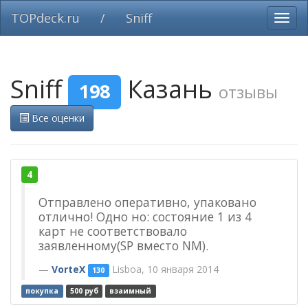
TOPdeck.ru
/
Sniff
Вклю
нави
Sniff
Казань
198
отзывы
Все оценки
4
Отправлено оперативно, упаковано
отлично! Одно но: состояние 1 из 4
карт не соответствовало
заявленному(SP вместо NM).
VorteX
Lisboa, 10 января 2014
130
покупка
500 руб
взаимный