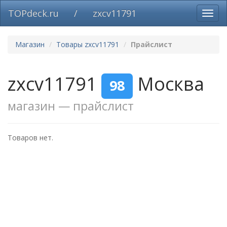
TOPdeck.ru
/
zxcv11791
Вклю
нави
Магазин
Товары zxcv11791
Прайслист
zxcv11791
Москва
98
магазин — прайслист
Товаров нет.