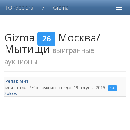
TOPdeck.ru
/
Gizma
Вклю
нави
Gizma
Москва/
26
Мытищи
выигранные
аукционы
Репак MH1
770
19 августа 2019
196
Solcos