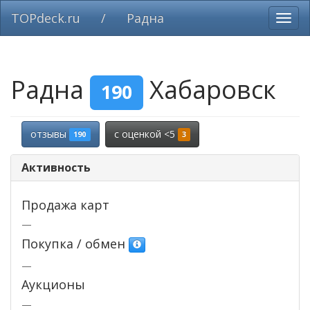
TOPdeck.ru
/
Радна
Вклю
нави
Радна
Хабаровск
190
отзывы
c оценкой <5
190
3
Активность
Продажа карт
—
Покупка / обмен
—
Аукционы
—