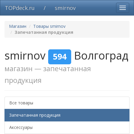
TOPdeck.ru
/
smirnov
Вклю
нави
Магазин
Товары smirnov
Запечатанная продукция
smirnov
Волгоград
594
магазин — запечатанная
продукция
Все товары
Запечатанная продукция
Аксессуары