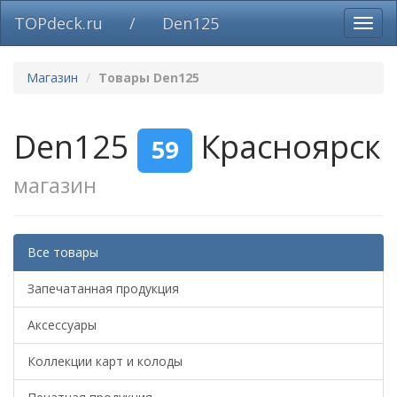
TOPdeck.ru
/
Den125
Вклю
нави
Магазин
Товары Den125
Den125
Красноярск
59
магазин
Все товары
Запечатанная продукция
Аксессуары
Коллекции карт и колоды