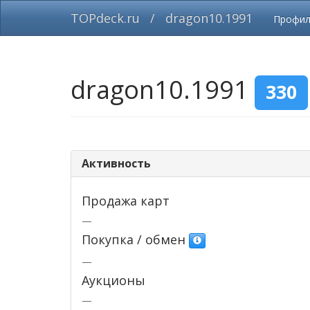
TOPdeck.ru
/
dragon10.1991
Профи
dragon10.1991
330
Активность
Продажа карт
—
Покупка / обмен
—
Аукционы
—