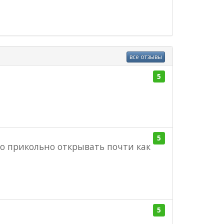
все отзывы
5
5
ло прикольно открывать почти как
5