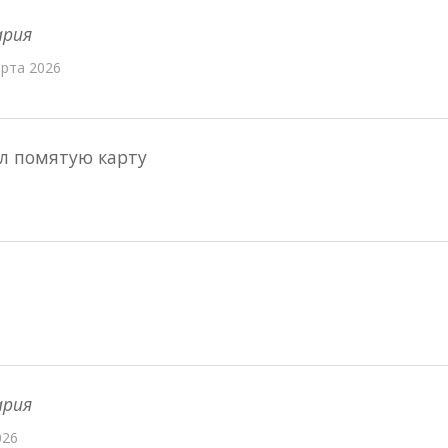
ария
арта 2026
л помятую карту
ария
026