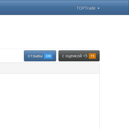
TOPTrade
отзывы
c оценкой <5
330
11