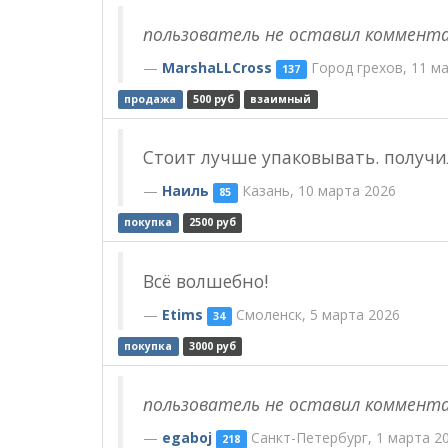
пользователь не оставил коммент
MarshaLLCross
Город грехов, 11 м
137
продажа
500 руб
взаимный
Стоит лучше упаковывать. получи
Наиль
Казань, 10 марта 2026
85
покупка
2500 руб
Всё волшебно!
Etims
Смоленск, 5 марта 2026
34
покупка
3000 руб
пользователь не оставил коммент
egaboj
Санкт-Петербург, 1 марта 2
218