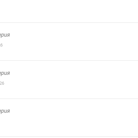
ария
26
ария
26
ария