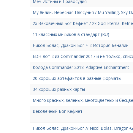
Меч Истины и Правосудия
Му Янлин, Небесная Плясунья / Mu Yanling, Sky D
2х Вековечный Бог Кефнет / 2х God-Eternal Kefne
11 классных мификов в стандарт (RU)
Никол Болас, Дракон-Бог + 2 История Беналии
EDH-лот 2 из Commander 2017 и не только, спис
Колода Commander 2018: Adaptive Enchantment
20 хороших артефактов в разные форматы
34 хороших разных карты
Много красных, зеленых, многоцветных и бесцв
Вековечный Бог Кефнет
Никол Болас, Дракон-Бог // Nicol Bolas, Drago