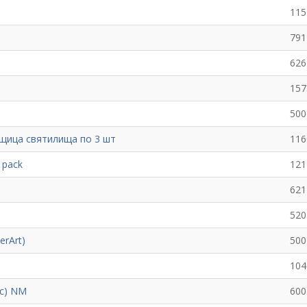
115
791
626
157
500
щица святилища по 3 шт
116
 pack
121
621
520
erArt)
500
104
ус) NM
600