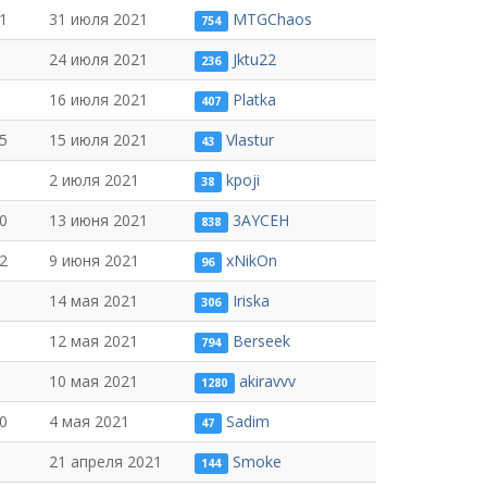
1
31 июля 2021
MTGChaos
754
24 июля 2021
Jktu22
236
16 июля 2021
Platka
407
5
15 июля 2021
Vlastur
43
2 июля 2021
kpoji
38
0
13 июня 2021
3AYCEH
838
2
9 июня 2021
xNikOn
96
14 мая 2021
Iriska
306
12 мая 2021
Berseek
794
10 мая 2021
akiravvv
1280
0
4 мая 2021
Sadim
47
21 апреля 2021
Smoke
144