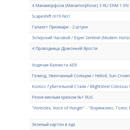
4 Манаморфоза (Manamorphose) 3 RU SHM 1 EN
Scapeshift m19 No1
Галазет Призмари - 2 штуки
Эсперский Часовой / Esper Sentinel (Modern Hori
4 Проводница Драконьей Ярости
Ходячая баллиста AER
Гелиод, Увенчанный Солнцем / Heliod, Sun-Crow
Колосс Губительной Стали / Blightsteel Colossus
Резня мясным крюком №1 RUS
"Vorinclex, Voice of Hunger" - "Воринклекс, Голос
Зеленый картон в едх