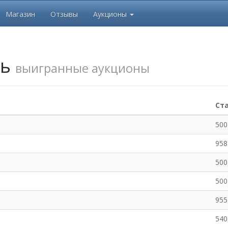
Магазин
Отзывы
Аукционы
нь
выигранные аукционы
Ст
500
958
500
500
955
540