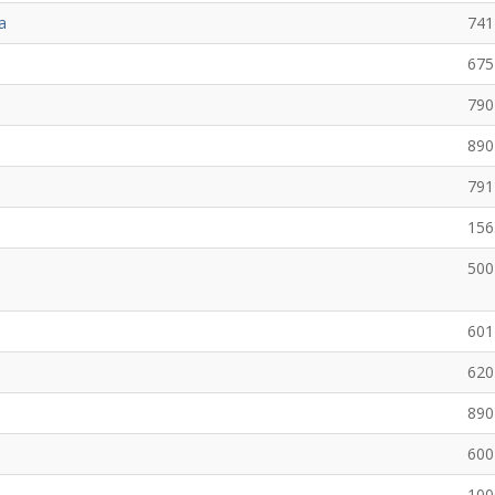
а
741
675
790
890
791
156
500
601
620
890
600
100