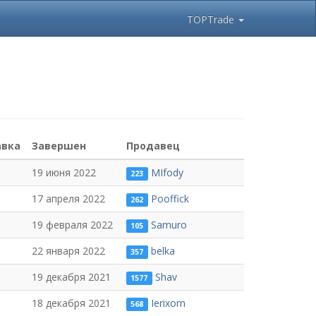
TOPTrade
авка
Завершен
Продавец
19 июня 2022
MIfody
223
17 апреля 2022
Pooffick
262
19 февраля 2022
Samuro
105
22 января 2022
belka
357
19 декабря 2021
Shav
1577
18 декабря 2021
Ierixorn
568