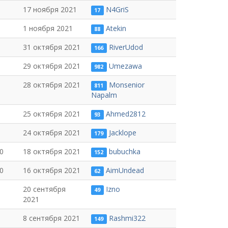
17 ноября 2021
N4GriS
17
1 ноября 2021
Atekin
88
31 октября 2021
RiverUdod
166
29 октября 2021
Umezawa
982
28 октября 2021
Monsenior
811
Napalm
25 октября 2021
Ahmed2812
93
24 октября 2021
Jacklope
179
0
18 октября 2021
bubuchka
152
0
16 октября 2021
AimUndead
62
20 сентября
Izno
49
2021
8 сентября 2021
Rashmi322
149