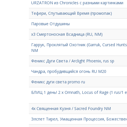
URZATRON из Chronicles с разными картинками
Тефери, Спутывающий Время (промопак)
Паровые Отдушины
х3 Смертоносная Всадница (RU, NM)
Гаррук, Проклятый Охотник (Garruk, Cursed Hunts
NM
Феникс Дуги Света / Arclight Phoenix, rus sp
Чандра, пробудивщийся огонь RU M20
Феникс дуги света promo ru
БЛИЦ 1 день! 2 х Omnath, Locus of Rage (1 rus/1 
4х Священная Кузня / Sacred Foundry NM
Элспет Тирел, Умащенная Процессия, Божествен