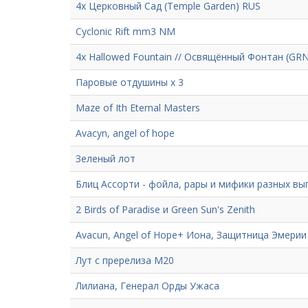
4x Церковный Сад (Temple Garden) RUS
Cyclonic Rift mm3 NM
4x Hallowed Fountain // Освящённый Фонтан (GRN,
Паровые отдушины х 3
Maze of Ith Eternal Masters
Avacyn, angel of hope
Зеленый лот
Блиц Ассорти - фойла, рары и мифики разных вып
2 Birds of Paradise и Green Sun's Zenith
Avacun, Angel of Hope+ Иона, Защитница Эмерии
Лут с пререлиза М20
Лилиана, Генерал Орды Ужаса