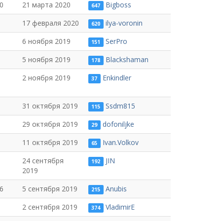
0
21 марта 2020
Bigboss
647
17 февраля 2020
ilya-voronin
620
6 ноября 2019
SerPro
151
5 ноября 2019
Blackshaman
178
2 ноября 2019
Enkindler
37
31 октября 2019
Ssdm815
115
29 октября 2019
dofoniljke
29
11 октября 2019
Ivan.Volkov
65
24 сентября
JIN
192
2019
6
5 сентября 2019
Anubis
215
2 сентября 2019
VladimirE
374