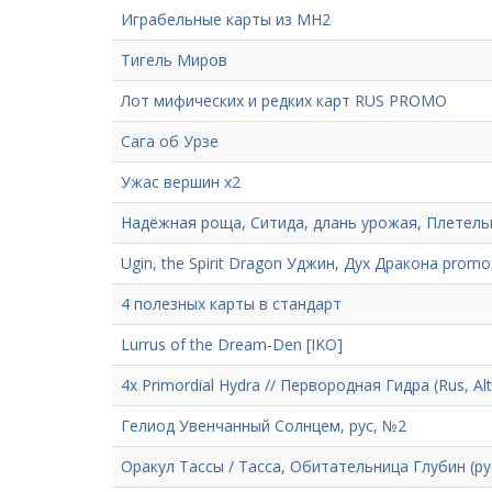
Играбельные карты из МН2
Тигель Миров
Лот мифических и редких карт RUS PROMO
Сага об Урзе
Ужас вершин х2
Надёжная роща, Ситида, длань урожая, Плетель
Ugin, the Spirit Dragon Уджин, Дух Дракона promo
4 полезных карты в стандарт
Lurrus of the Dream-Den [IKO]
4х Primordial Hydra // Первородная Гидра (Rus, Alt
Гелиод Увенчанный Солнцем, рус, №2
Оракул Тассы / Тасса, Обитательница Глубин (р