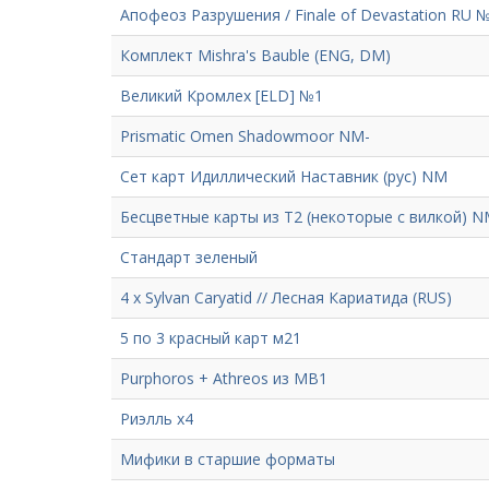
Апофеоз Разрушения / Finale of Devastation RU 
Комплект Mishra's Bauble (ENG, DM)
Великий Кромлех [ELD] №1
Prismatic Omen Shadowmoor NM-
Сет карт Идиллический Наставник (рус) NM
Бесцветные карты из Т2 (некоторые с вилкой) N
Стандарт зеленый
4 х Sylvan Caryatid // Лесная Кариатида (RUS)
5 по 3 красный карт м21
Purphoros + Athreos из MB1
Риэлль х4
Мифики в старшие форматы