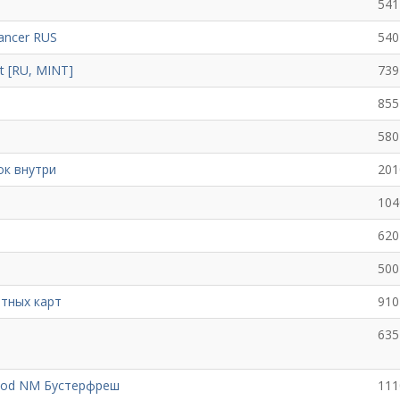
541
ancer RUS
540
t [RU, MINT]
739
855
580
ок внутри
201
104
620
500
етных карт
910
635
n-God NM Бустерфреш
111