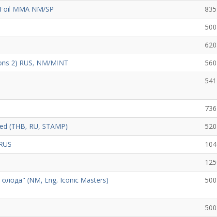
 Foil MMA NM/SP
835
500
620
zons 2) RUS, NM/MINT
560
541
736
ned (THB, RU, STAMP)
520
 RUS
104
125
 Голода" (NM, Eng, Iconic Masters)
500
500