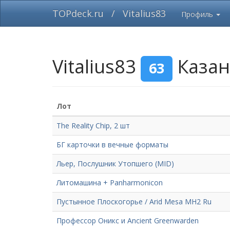
TOPdeck.ru
/
Vitalius83
Профиль
Vitalius83
Каза
63
Лот
The Reality Chip, 2 шт
БГ карточки в вечные форматы
Льер, Послушник Утопшего (MID)
Литомашина + Panharmonicon
Пустынное Плоскогорье / Arid Mesa MH2 Ru
Профессор Оникс и Ancient Greenwarden