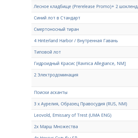
Лесное кладбище (Prerelease Promo)+ 2 шокленд
Синий лот в Стандарт
Смертоносный тиран
4 Hinterland Harbor / Внутренная Гавань
Типовой лот
Гидроидный Красис [Ravnica Allegiance, NM]
2 Электродоминация
Поиски асканты
3 x Аурелия, Образец Правосудия (RUS, NM)
Leovold, Emissary of Trest (UMA ENG)
2х Марш Множества
4х Нексус Судьбы SP