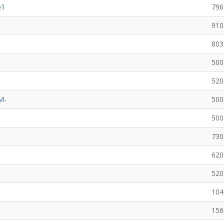
№1
796
910
803
500
520
M-
500
500
730
620
520
104
156