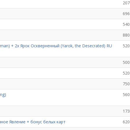
207
696
540
880
man) + 2х Ярок Оскверненный (Yarok, the Desecrated) RU
520
500
520
750
eng)
560
173
ное Явление + бонус белых карт
620