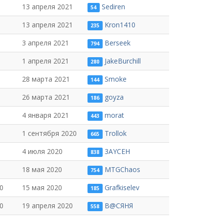
13 апреля 2021
Sediren
54
13 апреля 2021
Kron1410
235
3 апреля 2021
Berseek
794
1 апреля 2021
JakeBurchill
280
28 марта 2021
Smoke
144
26 марта 2021
goyza
186
4 января 2021
morat
443
1 сентября 2020
Trollok
665
4 июля 2020
3AYCEH
838
18 мая 2020
MTGChaos
754
0
15 мая 2020
Grafkiselev
185
0
19 апреля 2020
В@СЯНЯ
558