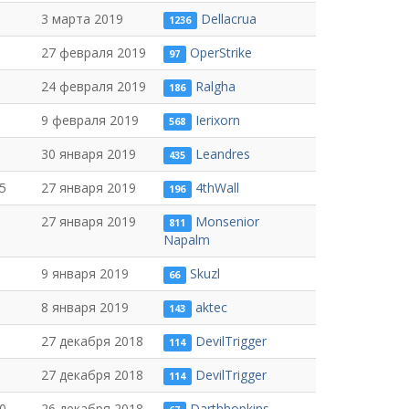
3 марта 2019
Dellacrua
1236
27 февраля 2019
OperStrike
97
24 февраля 2019
Ralgha
186
9 февраля 2019
Ierixorn
568
30 января 2019
Leandres
435
5
27 января 2019
4thWall
196
27 января 2019
Monsenior
811
Napalm
9 января 2019
Skuzl
66
8 января 2019
aktec
143
27 декабря 2018
DevilTrigger
114
27 декабря 2018
DevilTrigger
114
0
26 декабря 2018
Darthhopkins