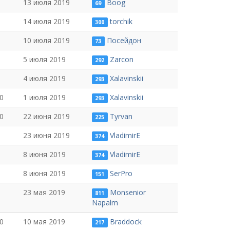
13 июля 2019
Boog
69
14 июля 2019
torchik
300
10 июля 2019
Посейдон
73
5 июля 2019
Zarcon
292
4 июля 2019
Xalavinskii
293
0
1 июля 2019
Xalavinskii
293
0
22 июня 2019
Tyrvan
225
23 июня 2019
VladimirE
374
8 июня 2019
VladimirE
374
8 июня 2019
SerPro
151
23 мая 2019
Monsenior
811
Napalm
0
10 мая 2019
Braddock
217