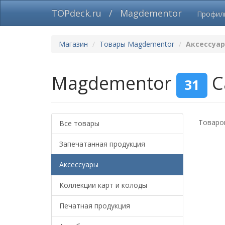
TOPdeck.ru
/
Magdementor
Профи
Магазин
Товары Magdementor
Аксессуа
Magdementor
С
31
Товаров
Все товары
Запечатанная продукция
Аксессуары
Коллекции карт и колоды
Печатная продукция