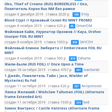
Oko, Thief of Crowns (RUS) BORDERLESS / Око,
Похититель Корон Rus NM без рамки
6 декабря 2019
2020
910y
108
Blood Crypt // Кровавый Склеп RU MINT PROMO
8 ноября 2019
620
DriverDM
65
Фойловая Кайя, Узурпатор Орзовов // Kaya, Orzhov
Usurper FOIL RU MINT
8 ноября 2019
1003
3AYCEH
838
Фойловый Клинок Эмберета // Embercleave FOIL RU
MINT
8 ноября 2019
500
Exhume
819
Жили-Были (RUS FOIL) // Once Upon a Time
18 октября 2019
4707
IvanSereb
301
1 Джейс, Повелитель Тайн ( Jace, Wielder of
Mysteries) Ru Foil
11 октября 2019
620
Антрополог
207
Лапка Желаний / Wishclaw Talisman (FOIL) (Alternate
Frame Extended Art)
11 октября 2019
1030
ked
324
Замок Вантресс / Castle Vantress (Alternate Frame