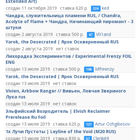
Extended Art)
11 октября 2019
620
ked
324
Чандра, служительница пламени RUS, / Chandra,
Acolyte of Flame + Чандра, Начинающий пиромант - 3
штуки
2 августа 2019
500
V01and
67
Yarok, the Desecrated | Ярок Оскверненный RUS
2 августа 2019
нет ставок
Лихорадка Экспериментов / Experimental Frenzy FOIL
ENG
13 июля 2019
500
Mfreenzy
198
Yarok, the Desecrated | Ярок Оскверненный RUS
13 июля 2019
нет ставок
Vivien, Arkbow Ranger // Вивьен, Ловчая Звериного
Лука rus
13 июля 2019
нет ставок
Эльфийский Возродитель | Elvish Reclaimer
Prerelease Ru Foil
13 июля 2019
620
Artur Ozhgibesov
127
1x Лучи Пустоты | Leyline of the Void (M20 RUS)
13 июля 2019
830
Clerik69
57