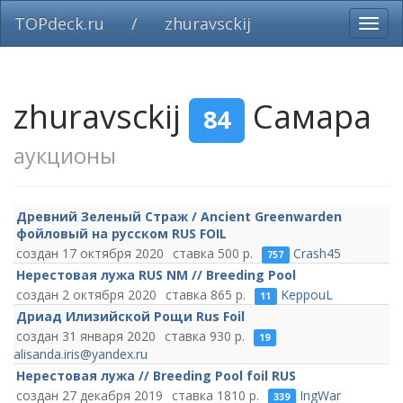
TOPdeck.ru
/
zhuravsckij
Вклю
нави
zhuravsckij
Самара
84
аукционы
Древний Зеленый Страж / Ancient Greenwarden
фойловый на русском RUS FOIL
17 октября 2020
500
Crash45
757
Нерестовая лужа RUS NM // Breeding Pool
2 октября 2020
865
KeppouL
11
Дриад Илизийской Рощи Rus Foil
31 января 2020
930
19
alisanda.iris@yandex.ru
Нерестовая лужа // Breeding Pool foil RUS
27 декабря 2019
1810
IngWar
339