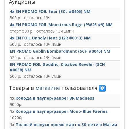
Аукционы
4x EN PROMO FOIL Sear (ECL #0405) NM
500
13ч
4x EN PROMO FOIL Monstrous Rage (PW25 #9) NM
старт 500
13ч 2мин
4x EN FOIL Unholy Heat (H2R #0013) NM
500
13ч 4мин
EN PROMO Goblin Bombardment (SCH #0045) NM
520
13ч 5мин
EN PROMO FOIL Goddric, Cloaked Reveler (SCH
#0038) NM
600
13ч 7мин
Товары в
магазине
пользователя
1x
Колода в паупер/pauper BR Madness
9000
1x
Колода в паупер/pauper Mono-Blue Faeries
10200
1x
Полный выпуск промо-карт к 30-летию Магии