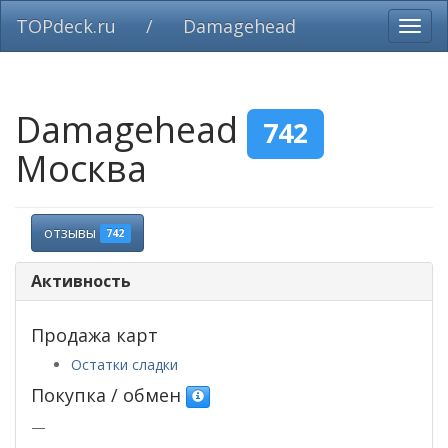
TOPdeck.ru
/
Damagehead
Вклю
нави
Damagehead
742
Москва
отзывы
742
Активность
Продажа карт
Остатки сладки
Покупка / обмен
—