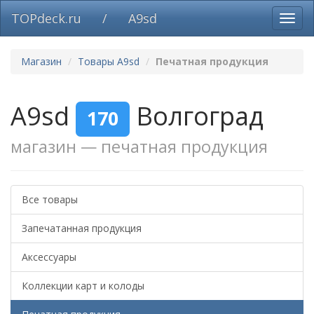
TOPdeck.ru
/
A9sd
Вклю
нави
Магазин
Товары A9sd
Печатная продукция
A9sd
Волгоград
170
магазин — печатная продукция
Все товары
Запечатанная продукция
Аксессуары
Коллекции карт и колоды