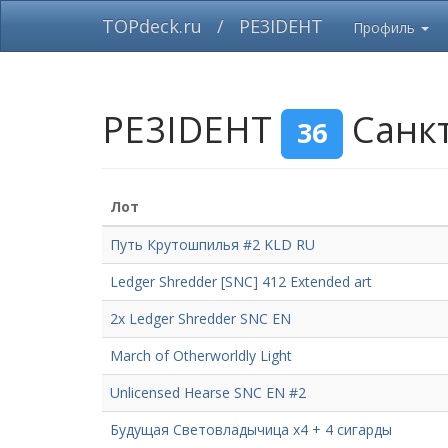
TOPdeck.ru
/
PE3IDEHT
Профиль
PE3IDEHT
Санкт
36
Лот
Путь Крутошпилья #2 KLD RU
Ledger Shredder [SNC] 412 Extended art
2x Ledger Shredder SNC EN
March of Otherworldly Light
Unlicensed Hearse SNC EN #2
Будущая Световладычица х4 + 4 сигарды