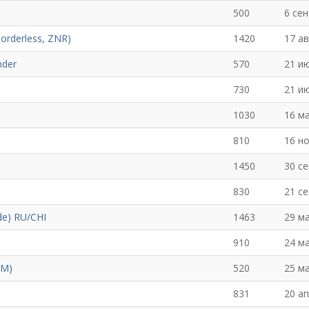
500
6 се
Borderless, ZNR)
1420
17 ав
nder
570
21 и
730
21 и
1030
16 м
810
16 н
1450
30 с
830
21 с
e) RU/CHI
1463
29 м
910
24 м
NM)
520
25 м
831
20 а