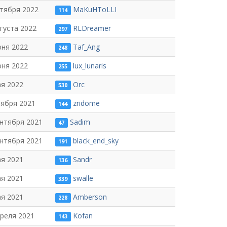
нтября 2022
MaKuHToLLI
114
густа 2022
RLDreamer
297
юня 2022
Taf_Ang
248
юня 2022
lux_lunaris
255
ая 2022
Orc
530
оября 2021
zridome
144
ентября 2021
Sadim
47
ентября 2021
black_end_sky
191
ая 2021
Sandr
136
ая 2021
swalle
339
ая 2021
Amberson
228
преля 2021
Kofan
143