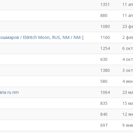
1351
11 а
880
11 а
1080
23 ф
 Кошмаров / Eldritch Moon, RUS, NM / NM-]
1160
2 фе
1254
6 ок
630
4 ок
1380
3 ок
580
4 ию
ria ru nm
1064
23 м
835
15 м
840
12 я
697
9 ян