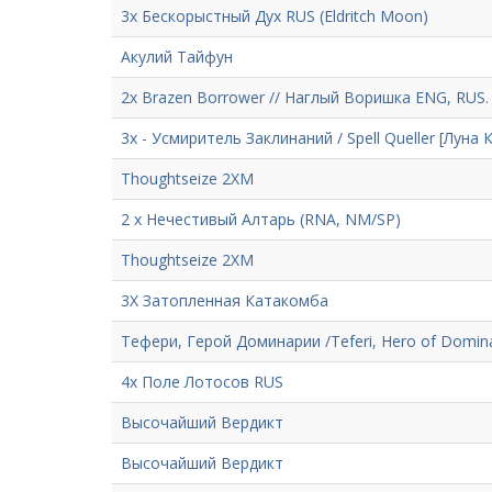
3х Бескорыстный Дух RUS (Eldritch Moon)
Акулий Тайфун
2x Brazen Borrower // Наглый Воришка ENG, RUS.
3х - Усмиритель Заклинаний / Spell Queller [Луна
Thoughtseize 2XM
2 x Нечестивый Алтарь (RNA, NM/SP)
Thoughtseize 2XM
3X Затопленная Катакомба
Тефери, Герой Доминарии /Teferi, Hero of Domina
4x Поле Лотосов RUS
Высочайший Вердикт
Высочайший Вердикт