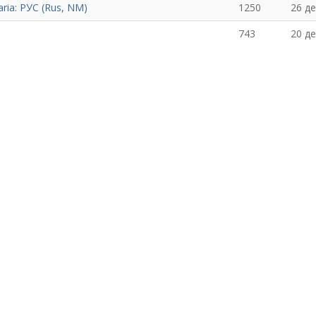
ria: РУС (Rus, NM)
1250
26 д
743
20 д