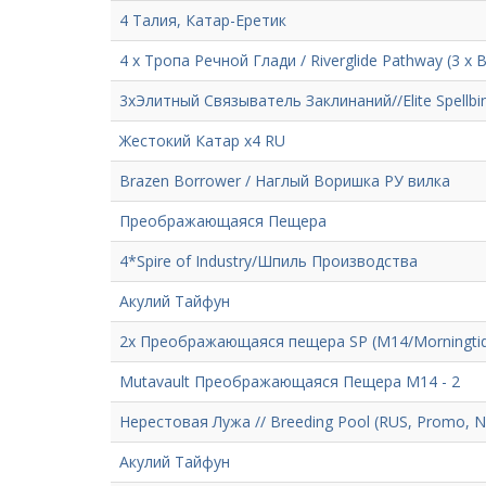
4 Талия, Катар-Еретик
4 х Тропа Речной Глади / Riverglide Pathway (3 x 
3xЭлитный Связыватель Заклинаний//Elite Spellbi
Жестокий Катар x4 RU
Brazen Borrower / Наглый Воришка РУ вилка
Преображающаяся Пещера
4*Spire of Industry/Шпиль Производства
Акулий Тайфун
2x Преображающаяся пещера SP (M14/Morningtid
Mutavault Преображающаяся Пещера М14 - 2
Нерестовая Лужа // Breeding Pool (RUS, Promo, 
Акулий Тайфун