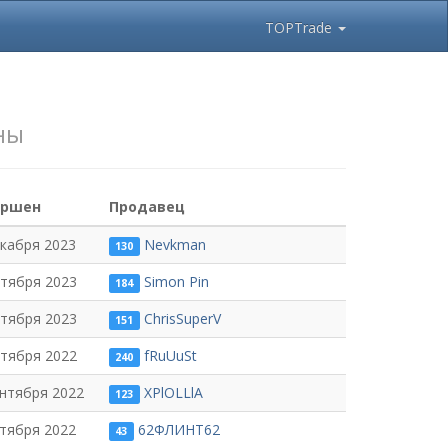
TOPTrade
ны
ершен
Продавец
екабря 2023
Nevkman
130
ктября 2023
Simon Pin
184
ктября 2023
ChrisSuperV
151
ктября 2022
fRuUuSt
240
ентября 2022
XPlOLLlA
123
нтября 2022
62ФЛИНТ62
43