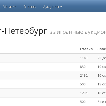
Магазин
Отзывы
Аукционы
-Петербург
выигранные аукцио
Ставка
Зав
1140
20 д
830
10 о
2192
10 о
500
18 о
1205
18 с
500
6 се