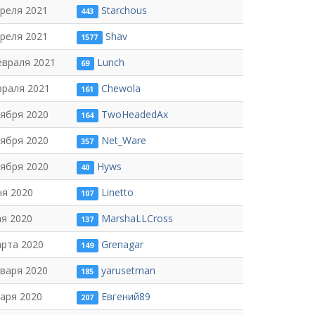
преля 2021
Starchous
443
преля 2021
Shav
1577
евраля 2021
Lunch
69
враля 2021
Chewola
161
тября 2020
TwoHeadedAx
164
тября 2020
Net_Ware
357
тября 2020
Hyws
40
ня 2020
Linetto
107
ая 2020
MarshaLLCross
137
арта 2020
Grenagar
149
нваря 2020
yarusetman
185
варя 2020
Евгений89
207