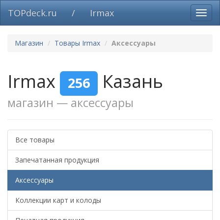
TOPdeck.ru
/
Irmax
Вклю
нави
Магазин
Товары Irmax
Аксессуары
Irmax
Казань
256
магазин — аксессуары
Все товары
Запечатанная продукция
Аксессуары
Коллекции карт и колоды