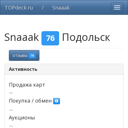
TOPdeck.ru
/
Snaaak
Вклю
нави
Snaaak
Подольск
76
отзывы
76
Активность
Продажа карт
—
Покупка / обмен
—
Аукционы
—