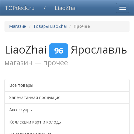
TOPdeck.ru
/
LiaoZhai
Вклю
нави
Магазин
Товары LiaoZhai
Прочее
LiaoZhai
Ярославль
96
магазин — прочее
Все товары
Запечатанная продукция
Аксессуары
Коллекции карт и колоды