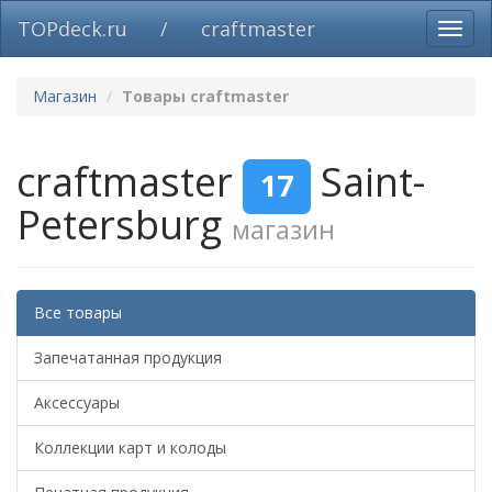
TOPdeck.ru
/
craftmaster
Вклю
нави
Магазин
Товары craftmaster
craftmaster
Saint-
17
Petersburg
магазин
Все товары
Запечатанная продукция
Аксессуары
Коллекции карт и колоды