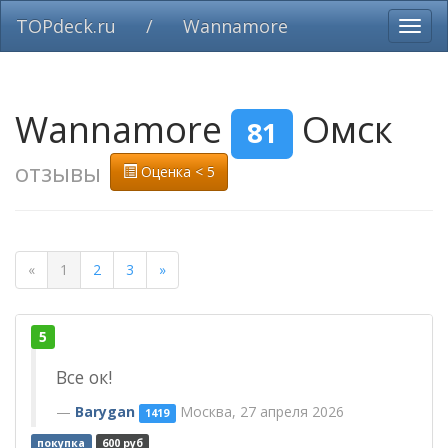
TOPdeck.ru
/
Wannamore
Вклю
нави
Wannamore
Омск
81
отзывы
Оценка < 5
«
1
2
3
»
5
Все ок!
Barygan
Москва, 27 апреля 2026
1419
покупка
600 руб