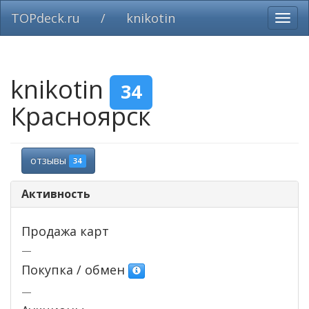
TOPdeck.ru
/
knikotin
Вклю
нави
knikotin
34
Красноярск
отзывы
34
Активность
Продажа карт
—
Покупка / обмен
—