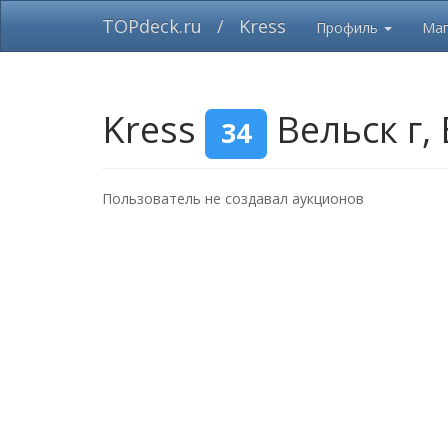
TOPdeck.ru
/
Kress
Профиль
Маг
Kress
Вельск г,
34
Пользователь не создавал аукционов