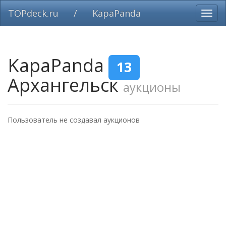
TOPdeck.ru
/
KapaPanda
Вклю
нави
KapaPanda
13
Архангельск
аукционы
Пользователь не создавал аукционов