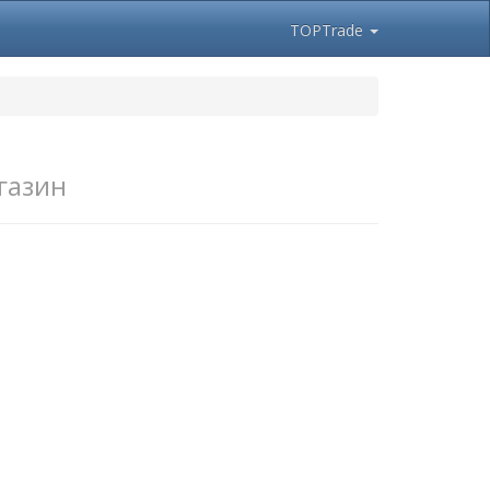
TOPTrade
газин