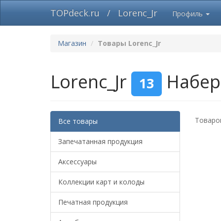
TOPdeck.ru
/
Lorenc_Jr
Профиль
Магазин
Товары Lorenc_Jr
Lorenc_Jr
Набер
13
Товаров
Все товары
Запечатанная продукция
Аксессуары
Коллекции карт и колоды
Печатная продукция