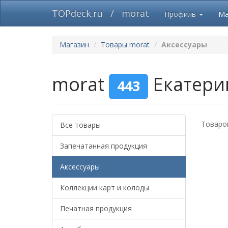
TOPdeck.ru
/
morat
Профиль
Ма
Магазин
Товары morat
Аксессуары
morat
Екатери
443
Товаров
Все товары
Запечатанная продукция
Аксессуары
Коллекции карт и колоды
Печатная продукция