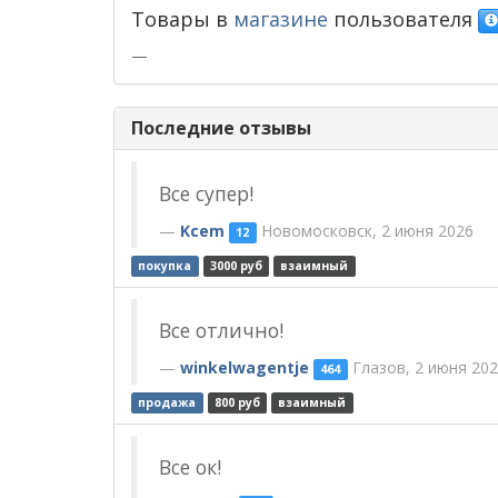
Товары в
магазине
пользователя
—
Последние отзывы
Все супер!
Kcem
Новомосковск, 2 июня 2026
12
покупка
3000 руб
взаимный
Все отлично!
winkelwagentje
Глазов, 2 июня 20
464
продажа
800 руб
взаимный
Все ок!