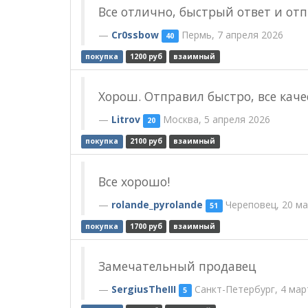
Все отлично, быстрый ответ и от
Cr0ssbow
Пермь, 7 апреля 2026
40
покупка
1200 руб
взаимный
Хорош. Отправил быстро, все кач
Litrov
Москва, 5 апреля 2026
20
покупка
2100 руб
взаимный
Все хорошо!
rolande_pyrolande
Череповец, 20 ма
51
покупка
1700 руб
взаимный
Замечательный продавец
SergiusTheIII
Санкт-Петербург, 4 мар
5