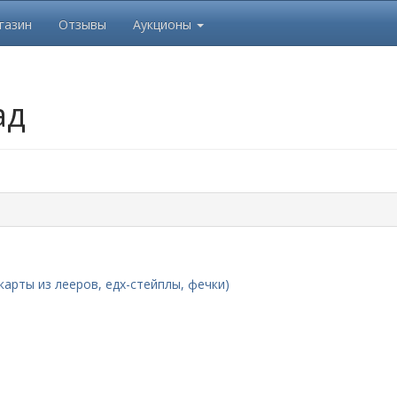
газин
Отзывы
Аукционы
ад
арты из лееров, едх-стейплы, фечки)