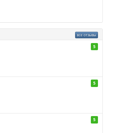
все отзывы
5
5
5