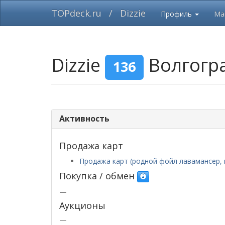
TOPdeck.ru
/
Dizzie
Профиль
Ма
Dizzie
Волгогр
136
Активность
Продажа карт
Продажа карт (родной фойл лавамансер, к
Покупка / обмен
—
Аукционы
—