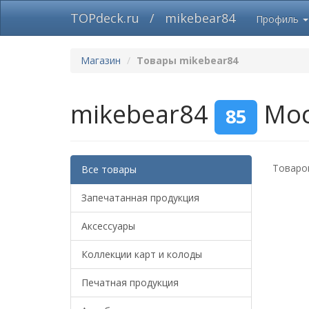
TOPdeck.ru
/
mikebear84
Профиль
Магазин
Товары mikebear84
mikebear84
Мо
85
Товаров
Все товары
Запечатанная продукция
Аксессуары
Коллекции карт и колоды
Печатная продукция