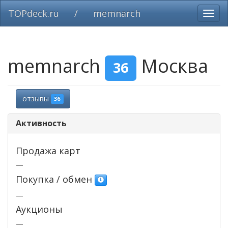
TOPdeck.ru
/
memnarch
Вклю
нави
memnarch
Москва
36
отзывы
36
Активность
Продажа карт
—
Покупка / обмен
—
Аукционы
—