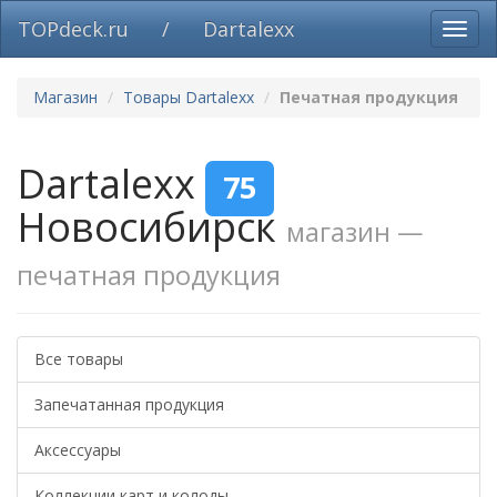
TOPdeck.ru
/
Dartalexx
Вклю
нави
Магазин
Товары Dartalexx
Печатная продукция
Dartalexx
75
Новосибирск
магазин —
печатная продукция
Все товары
Запечатанная продукция
Аксессуары
Коллекции карт и колоды