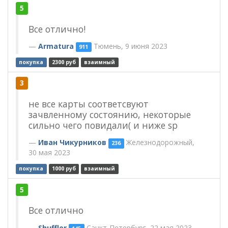
5
Все отлично!
Armatura
Тюмень, 9 июня 2023
911
покупка
2300 руб
взаимный
3
не все карты соответсвуют
зачвленному состоянию, некоторые
сильно чего повидали( и ниже sp
Иван Чикурников
Железнодорожный,
236
30 мая 2023
покупка
1000 руб
взаимный
5
Все отлично
Shuffler
Санкт-Петербург, 22 мая 2023