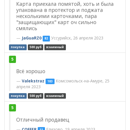
Карта приехала помятой, хоть и была
упакована в протектор и поджата
несколькими карточками, пара
"защищающих" карт оч сильно
смялись
JaGuaRZ0
Уссурийск, 26 апреля 2023
82
покупка
500 руб
взаимный
5
Всё хорошо
Valekstraz
Комсомольск-на-Амуре, 25
183
апреля 2023
покупка
500 руб
взаимный
5
Отличный продавец
COFFER
Елизово, 19 апреля 2023
11