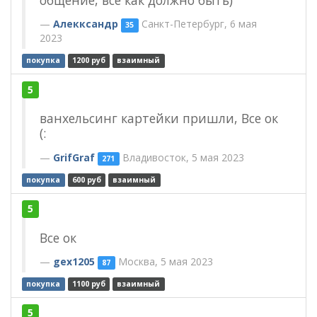
общение, все как должно быть)
Алекксандр
Санкт-Петербург, 6 мая
35
2023
покупка
1200 руб
взаимный
5
ванхельсинг картейки пришли, Все ок
(:
GrifGraf
Владивосток, 5 мая 2023
271
покупка
600 руб
взаимный
5
Все ок
gex1205
Москва, 5 мая 2023
87
покупка
1100 руб
взаимный
5