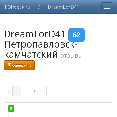
TOPdeck.ru
/
DreamLorD41
Вклю
нави
DreamLorD41
62
Петропавловск-
камчатский
отзывы
Оценка < 5
«
1
2
3
»
5