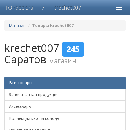
TOPdeck.ru
/
krechet007
Вклю
нави
Магазин
Товары krechet007
krechet007
245
Саратов
магазин
Все товары
Запечатанная продукция
Аксессуары
Коллекции карт и колоды