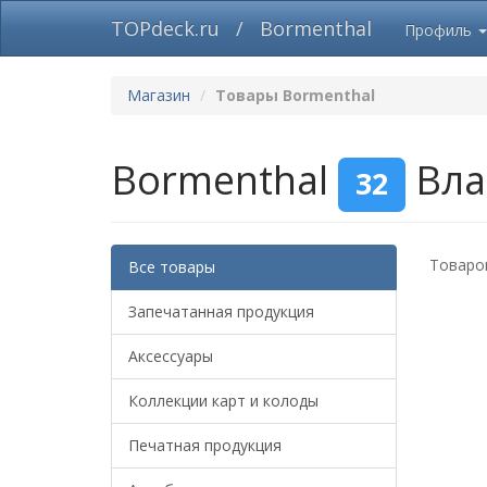
TOPdeck.ru
/
Bormenthal
Профиль
Магазин
Товары Bormenthal
Bormenthal
Вла
32
Товаров
Все товары
Запечатанная продукция
Аксессуары
Коллекции карт и колоды
Печатная продукция