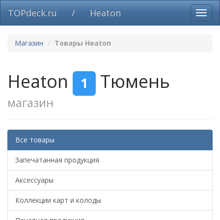
TOPdeck.ru
/
Heaton
Вклю
нави
Магазин
Товары Heaton
Heaton
Тюмень
1
магазин
Все товары
Запечатанная продукция
Аксессуары
Коллекции карт и колоды