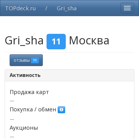
TOPdeck.ru
/
Gri_sha
Вклю
нави
Gri_sha
Москва
11
отзывы
11
Активность
Продажа карт
—
Покупка / обмен
—
Аукционы
—