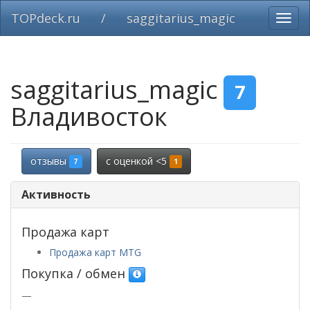
TOPdeck.ru
/
saggitarius_magic
Вклю
нави
saggitarius_magic
7
Владивосток
отзывы
c оценкой <5
7
1
Активность
Продажа карт
Продажа карт MTG
Покупка / обмен
—