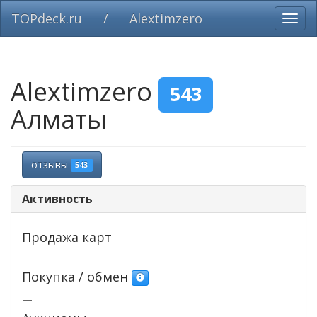
TOPdeck.ru
/
Alextimzero
Вклю
нави
Alextimzero
543
Алматы
отзывы
543
Активность
Продажа карт
—
Покупка / обмен
—