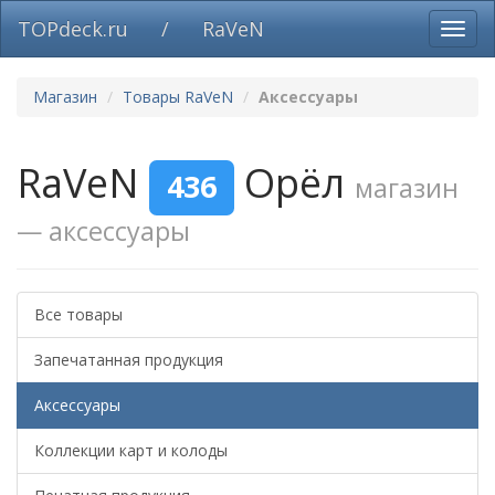
TOPdeck.ru
/
RaVeN
Вклю
нави
Магазин
Товары RaVeN
Аксессуары
RaVeN
Орёл
436
магазин
— аксессуары
Все товары
Запечатанная продукция
Аксессуары
Коллекции карт и колоды