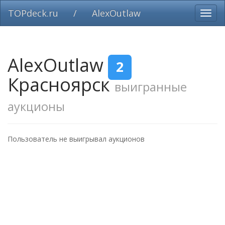
TOPdeck.ru
/
AlexOutlaw
Вклю
нави
AlexOutlaw
2
Красноярск
выигранные
аукционы
Пользователь не выигрывал аукционов