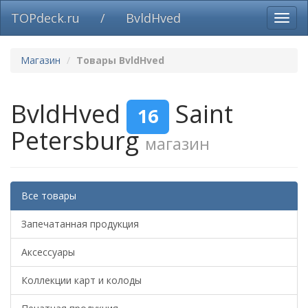
TOPdeck.ru
/
BvldHved
Вклю
нави
Магазин
Товары BvldHved
BvldHved
Saint
16
Petersburg
магазин
Все товары
Запечатанная продукция
Аксессуары
Коллекции карт и колоды