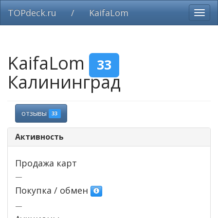
TOPdeck.ru
/
KaifaLom
Вклю
нави
KaifaLom
33
Калининград
отзывы
33
Активность
Продажа карт
—
Покупка / обмен
—