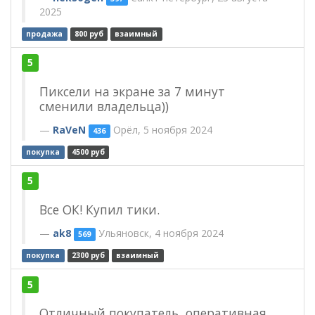
2025
продажа
800 руб
взаимный
5
Пиксели на экране за 7 минут
сменили владельца))
RaVeN
Орёл, 5 ноября 2024
436
покупка
4500 руб
5
Все ОК! Купил тики.
ak8
Ульяновск, 4 ноября 2024
569
покупка
2300 руб
взаимный
5
Отличный покупатель, оперативная