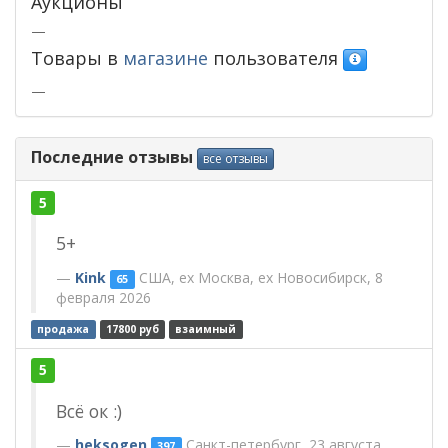
Аукционы
—
Товары в
магазине
пользователя
—
Последние отзывы
все отзывы
5
5+
Kink
США, ex Москва, ex Новосибирск, 8
65
февраля 2026
продажа
17800 руб
взаимный
5
Всё ок :)
heksogen
Cанкт-петербург, 23 августа
397