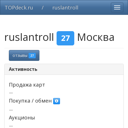
TOPdeck.ru
/
ruslantroll
Вклю
нави
ruslantroll
Москва
27
отзывы
27
Активность
Продажа карт
—
Покупка / обмен
—
Аукционы
—