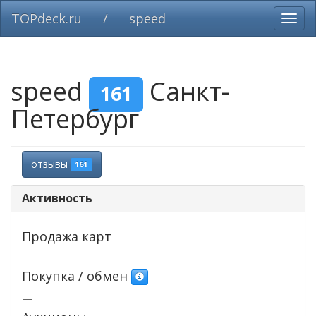
TOPdeck.ru
/
speed
Вклю
нави
speed
Санкт-
161
Петербург
отзывы
161
Активность
Продажа карт
—
Покупка / обмен
—