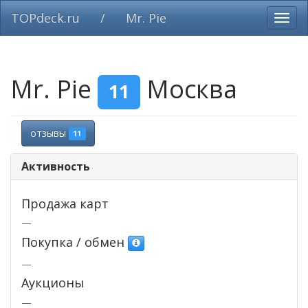
TOPdeck.ru
/
Mr. Pie
Вклю
нави
Mr. Pie
Москва
11
отзывы
11
Активность
Продажа карт
—
Покупка / обмен
—
Аукционы
—