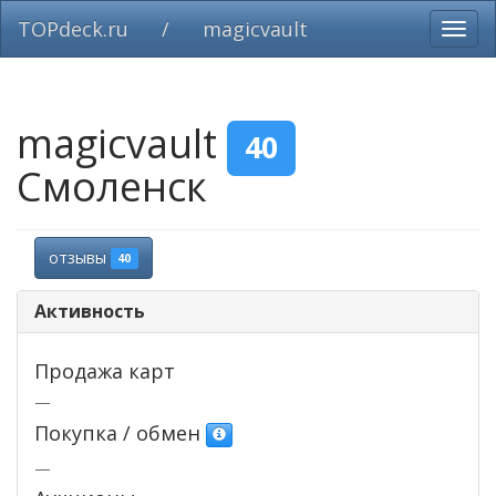
TOPdeck.ru
/
magicvault
Вклю
нави
magicvault
40
Смоленск
отзывы
40
Активность
Продажа карт
—
Покупка / обмен
—