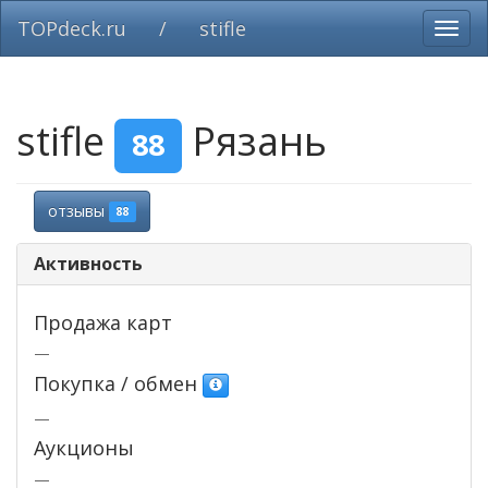
TOPdeck.ru
/
stifle
Вклю
нави
stifle
Рязань
88
отзывы
88
Активность
Продажа карт
—
Покупка / обмен
—
Аукционы
—