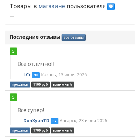
Товары в
магазине
пользователя
—
Последние отзывы
все отзывы
5
Всё отлично!!
LCr
Казань, 13 июля 2026
90
продажа
1100 руб
взаимный
5
Все супер!
DonXyanTD
Ангарск, 23 июня 2026
57
продажа
1700 руб
взаимный