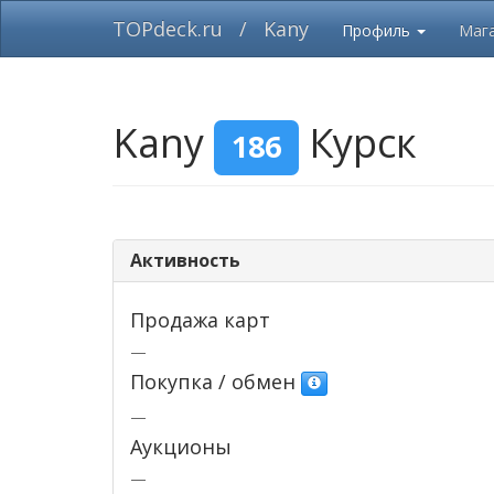
TOPdeck.ru
/
Kany
Профиль
Маг
Kany
Курск
186
Активность
Продажа карт
—
Покупка / обмен
—
Аукционы
—