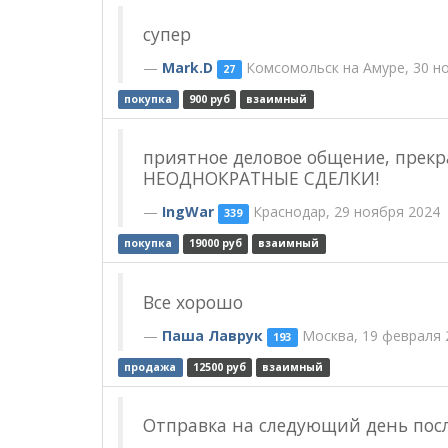
супер
Mark.D
Комсомольск на Амуре, 30 н
27
покупка
900 руб
взаимный
приятное деловое общение, прек
НЕОДНОКРАТНЫЕ СДЕЛКИ!
IngWar
Краснодар, 29 ноября 2024
339
покупка
19000 руб
взаимный
Все хорошо
Паша Лаврук
Москва, 19 февраля 
193
продажа
12500 руб
взаимный
Отправка на следующий день посл