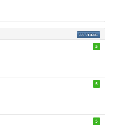
все отзывы
5
5
5