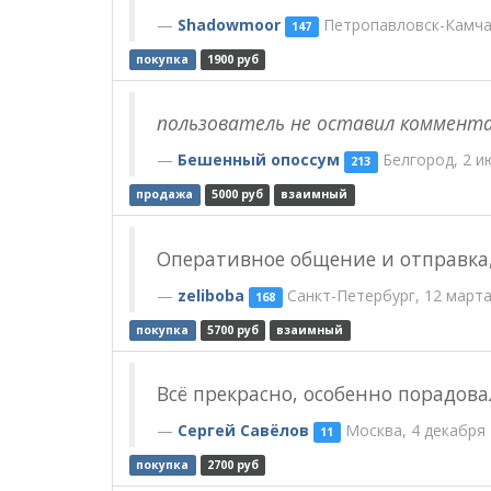
Shadowmoor
Петропавловск-Камчат
147
покупка
1900 руб
пользователь не оставил коммент
Бешенный опоссум
Белгород, 2 и
213
продажа
5000 руб
взаимный
Оперативное общение и отправка,
zeliboba
Санкт-Петербург, 12 марта
168
покупка
5700 руб
взаимный
Всё прекрасно, особенно порадова
Сергей Савёлов
Москва, 4 декабря
11
покупка
2700 руб