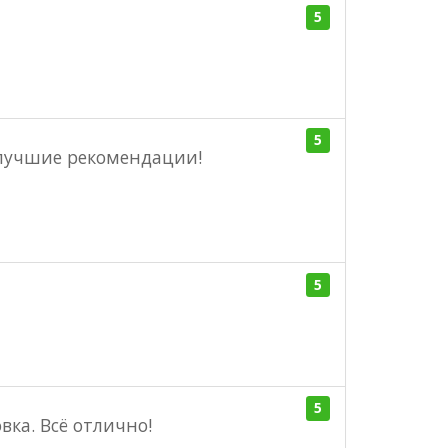
5
5
илучшие рекомендации!
5
5
ка. Всё отлично!