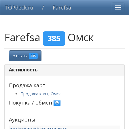
TOPdeck.ru
/
Farefsa
Вклю
нави
Farefsa
Омск
385
отзывы
385
Активность
Продажа карт
Продажа карт, Омск.
Покупка / обмен
—
Аукционы