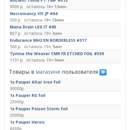
Ancient Tomb PT TMP #315
9000
18ч 53мин
Necromancy VIS JP #64
500
18ч 58мин
Mana Drain LEG IT #65
807
19ч 3мин
Endurance MH2 EN BORDERLESS #317
500
19ч 7мин
Tymna the Weaver CMR FR ETCHED FOIL #539
1151
19ч 9мин
Товары в
магазине
пользователя
1x
Pauper Altar tron foil
30000
1x
Pauper RG foil
25000
1x
Pauper Poison Storm foil
20000
1x
Pauper Heroic
6000